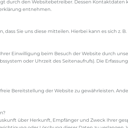
olgt durch den Websitebetreiber. Dessen Kontaktdaten 
tzerklärung entnehmen.
ass Sie uns diese mitteilen. Hierbei kann es sich z. B.
rer Einwilligung beim Besuch der Website durch unsere
ebssystem oder Uhrzeit des Seitenaufrufs). Die Erfassung
rfreie Bereitstellung der Website zu gewährleisten. And
en?
h Auskunft über Herkunft, Empfänger und Zweck Ihrer 
erichtigung oder Löschung dieser Daten zu verlangen. W